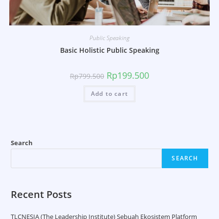
Public Speaking
Basic Holistic Public Speaking
Rp
199.500
Rp
799.500
Add to cart
Search
SEARCH
Recent Posts
TLCNESIA (The Leadership Institute) Sebuah Ekosistem Platform