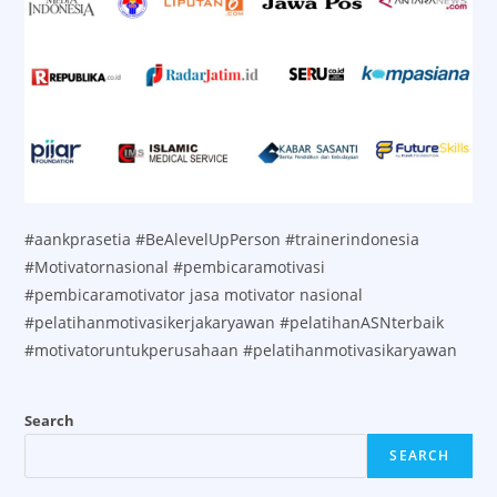
#aankprasetia #BeAlevelUpPerson #trainerindonesia
#Motivatornasional #pembicaramotivasi
#pembicaramotivator jasa motivator nasional
#pelatihanmotivasikerjakaryawan #pelatihanASNterbaik
#motivatoruntukperusahaan #pelatihanmotivasikaryawan
Search
SEARCH