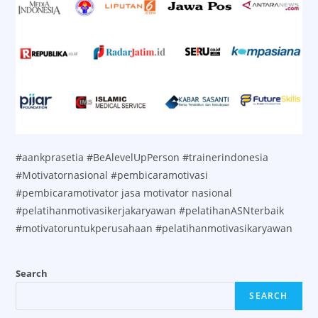
#aankprasetia #BeAlevelUpPerson #trainerindonesia
#Motivatornasional #pembicaramotivasi
#pembicaramotivator jasa motivator nasional
#pelatihanmotivasikerjakaryawan #pelatihanASNterbaik
#motivatoruntukperusahaan #pelatihanmotivasikaryawan
Search
SEARCH