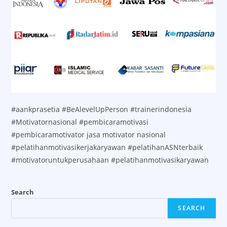
#aankprasetia #BeAlevelUpPerson #trainerindonesia
#Motivatornasional #pembicaramotivasi
#pembicaramotivator jasa motivator nasional
#pelatihanmotivasikerjakaryawan #pelatihanASNterbaik
#motivatoruntukperusahaan #pelatihanmotivasikaryawan
Search
SEARCH