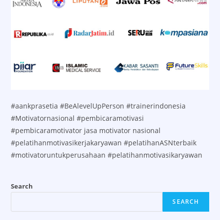
#aankprasetia #BeAlevelUpPerson #trainerindonesia
#Motivatornasional #pembicaramotivasi
#pembicaramotivator jasa motivator nasional
#pelatihanmotivasikerjakaryawan #pelatihanASNterbaik
#motivatoruntukperusahaan #pelatihanmotivasikaryawan
Search
SEARCH