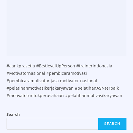
#aankprasetia #BeAlevelUpPerson #trainerindonesia
#Motivatornasional #pembicaramotivasi
#pembicaramotivator jasa motivator nasional
#pelatihanmotivasikerjakaryawan #pelatihanASNterbaik
#motivatoruntukperusahaan #pelatihanmotivasikaryawan
Search
SEARCH